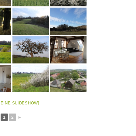
 EINE SLIDESHOW]
1
2
►