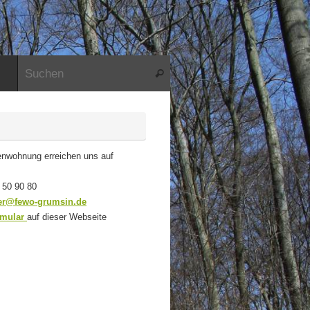
Suche nach:
Suchen
ienwohnung erreichen uns auf
 50 90 80
er@fewo-grumsin.de
rmular
auf dieser Webseite