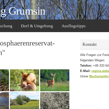
ng Grumsin
Buchung
Dorf & Umgebung
Ausflugstipps
osphaerenreservat-
Kontakt
n"
Alle Fragen zur Fer
folgenden Wegen
Telefon:
+49 333 64
E-Mail:
regina.web
Unser
Buchungsfo