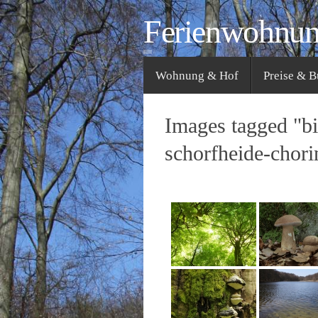
Zum
Ferienwohnu
Inhalt
springen
Zum
Wohnung & Hof
Preise & 
Inhalt
springen
Images tagged "bi
schorfheide-chori