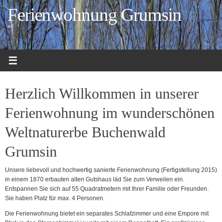
Zum
Ferienwohnung Grumsin
Inhalt
springen
Herzlich Willkommen in unserer
Ferienwohnung im wunderschönen
Weltnaturerbe Buchenwald
Grumsin
Unsere liebevoll und hochwertig sanierte Ferienwohnung (Fertigstellung 2015)
in einem 1870 erbauten alten Gutshaus läd Sie zum Verweilen ein.
Entspannen Sie sich auf 55 Quadratmetern mit Ihrer Familie oder Freunden.
Sie haben Platz für max. 4 Personen.
Die Ferienwohnung bietet ein separates Schlafzimmer und eine Empore mit