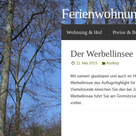
Zum
Ferienwohnu
Inhalt
springen
Zum
Wohnung & Hof
Preise & 
Inhalt
springen
Der Werbellinsee
11. Mai 2015
Ausflug
Mit seinem glasklaren und auch im 
Werbellinsee das Auflugshighlight fü
Viertelstunde erreichen Sie den bei
Werbellinsee führt Sie am Grimnitz
vorbei.