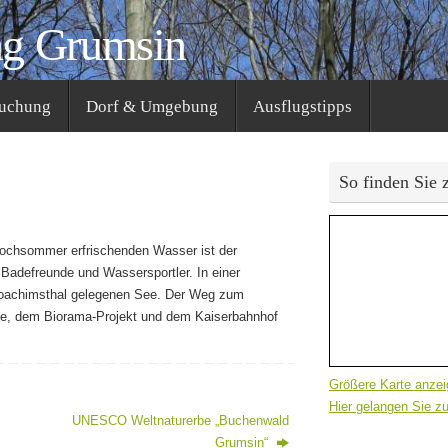
ng Grumsin
Buchung
Dorf & Umgebung
Ausflugstipps
So finden Sie 
Hochsommer erfrischenden Wasser ist der
r Badefreunde und Wassersportler. In einer
 Joachimsthal gelegenen See. Der Weg zum
see, dem Biorama-Projekt und dem Kaiserbahnhof
Größere Karte anze
Hier gelangen Sie 
UNESCO Weltnaturerbe „Buchenwald
Grumsin“