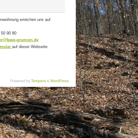
ienwohnung erreichen uns auf
 50 90 80
er@fewo-grumsin.de
rmular
auf dieser Webseite
Powered by
Tempera
&
WordPress.