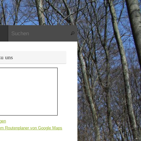
Suche nach:
Suchen
zu uns
igen
zum Routenplaner von Google Maps