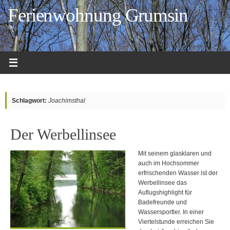
Zum
Ferienwohnung Grumsin
Inhalt
springen
Schlagwort:
Joachimsthal
Der Werbellinsee
Mit seinem glasklaren und
auch im Hochsommer
erfrischenden Wasser ist der
Werbellinsee das
Auflugshighlight für
Badefreunde und
Wassersportler. In einer
Viertelstunde erreichen Sie